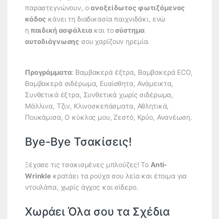
παραστεγνώνουν, ο
ανοξείδωτος φωτιζόμενος
κάδος
κάνει τη διαδικασία παιχνιδάκι, ενώ
η
παιδική ασφάλεια
και το
σύστημα
αυτοδιάγνωσης
σου χαρίζουν ηρεμία.
Προγράμματα
: Βαμβακερά έξτρα, Βαμβακερά ECO,
Βαμβακερά σιδέρωμα, Ευαίσθητα, Ανάμεικτα,
Συνθετικά έξτρα, Συνθετικά χωρίς σιδέρωμα,
Μάλλινα, Τζιν, Κλινοσκεπάσματα, Αθλητικά,
Πουκάμισα, Ο κύκλος μου, Ζεστό, Κρύο, Ανανέωση.
Bye-Bye Τσακίσεις!
Ξέχασε τις τσακισμένες μπλούζες! Το
Anti-
Wrinkle
κρατάει τα ρούχα σου λεία και έτοιμα για
ντουλάπα, χωρίς άγχος και σίδερο.
Χωράει Όλα σου τα Σχέδια