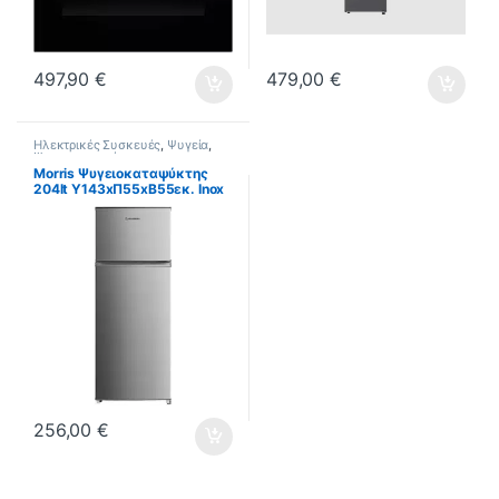
497,90
€
479,00
€
Ηλεκτρικές Συσκευές
,
Ψυγεία
,
Ψυγειοκαταψύκτες
Morris Ψυγειοκαταψύκτης
204lt Υ143xΠ55xΒ55εκ. Inox
T72205DTD
256,00
€