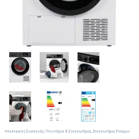
Ηλεκτρικές Συσκευές
,
Πλυντήρια & Στεγνωτήρια
,
Στεγνωτήρια Ρούχων