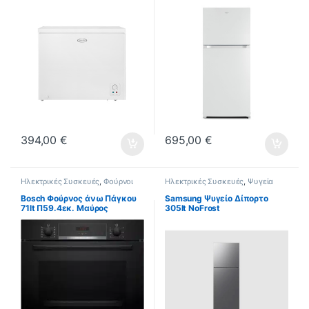
(Υ.168xΠ.70xΒ.70)
394,00
€
695,00
€
Ηλεκτρικές Συσκευές
,
Φούρνοι
Ηλεκτρικές Συσκευές
,
Ψυγεία
Bosch Φούρνος άνω Πάγκου
Samsung Ψυγείο Δίπορτο
71lt Π59.4εκ. Μαύρος
305lt NoFrost
HBA554EB3
Υ171.5xΠ60xΒ64.7εκ. Inox
RT31CG5624S9ES