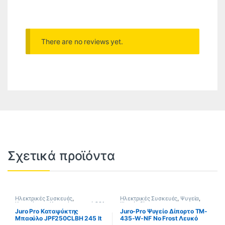
There are no reviews yet.
Σχετικά προϊόντα
Ηλεκτρικές Συσκευές
,
Ηλεκτρικές Συσκευές
,
Ψυγεία
,
Καταψύκτες
,
Καταψύκτες από 201
Ψυγεία δίπορτα
λίτρα
Juro Pro Καταψύκτης
Juro-Pro Ψυγείο Δίπορτο TM-
Μπαούλο JPF250CLBH 245 lt
435-W-NF No Frost Λευκό