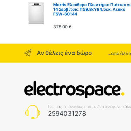
Morris Ελεύθερο Πλυντήριο Πιάτων γ
14 Σερβίτσια Π59.8xY84.5εκ. Λευκό
FSW-60144
378,00
€
Αν θέλεις ένα δώρο
...από άλλ
Πες μας τις ανάγκες σου με ένα τηλέφωνο κάλ
2594031278