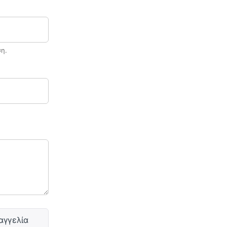
ση.
αγγελία