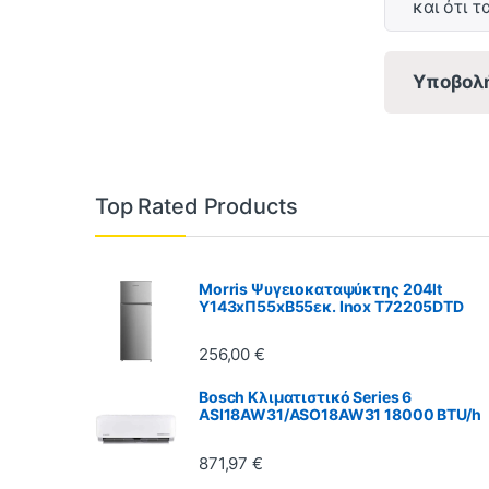
και ότι τ
Υποβολ
Top Rated Products
Morris Ψυγειοκαταψύκτης 204lt
Υ143xΠ55xΒ55εκ. Inox T72205DTD
256,00
€
Bosch Κλιματιστικό Series 6
ASI18AW31/ASO18AW31 18000 BTU/h
871,97
€