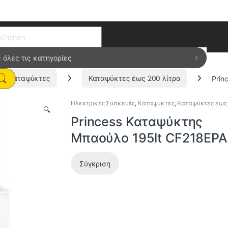
ch for:
Καταψύκτες
Καταψύκτες έως 200 λίτρα
Prin
Ηλεκτρικές Συσκευές
,
Καταψύκτες
,
Καταψύκτες έως 
🔍
Princess Καταψύκτης
Μπαούλο 195lt CF218EP
Σύγκριση