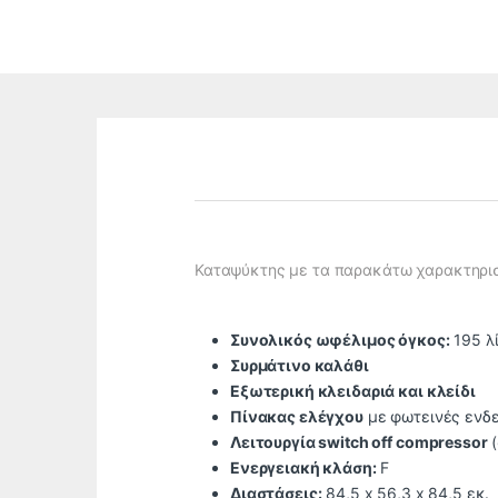
Καταψύκτης με τα παρακάτω χαρακτηρισ
Συνολικός ωφέλιμος όγκος:
195 λ
Συρμάτινο καλάθι
Εξωτερική κλειδαριά και κλείδι
Πίνακας ελέγχου
με φωτεινές ενδε
Λειτουργία switch off compressor
(
Ενεργειακή κλάση:
F
Διαστάσεις:
84,5 x 56,3 x 84,5 εκ.