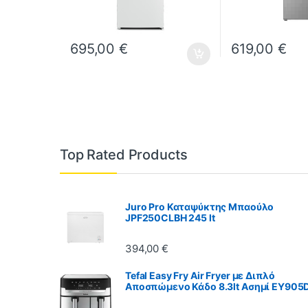
695,00
€
619,00
€
Top Rated Products
Juro Pro Καταψύκτης Μπαούλο
JPF250CLBH 245 lt
394,00
€
Tefal Easy Fry Air Fryer με Διπλό
Αποσπώμενο Κάδο 8.3lt Ασημί EY905