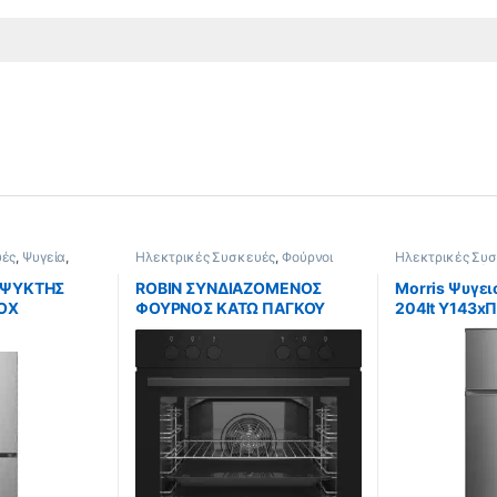
υές
,
Ψυγεία
,
Ηλεκτρικές Συσκευές
,
Φούρνοι
Ηλεκτρικές Συ
Ψυγειοκαταψύκ
ΑΨΥΚΤΗΣ
ROBIN ΣΥΝΔΙΑΖΟΜΕΝΟΣ
Morris Ψυγε
OX
ΦΟΥΡΝΟΣ ΚΑΤΩ ΠΑΓΚΟΥ
204lt Υ143xΠ
CM
GBN-45
T72205DTD