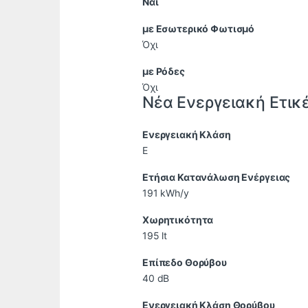
Ναι
με Εσωτερικό Φωτισμό
Όχι
με Ρόδες
Όχι
Νέα Ενεργειακή Ετικ
Ενεργειακή Κλάση
E
Ετήσια Κατανάλωση Ενέργειας
191 kWh/y
Χωρητικότητα
195 lt
Επίπεδο Θορύβου
40 dB
Ενεργειακή Κλάση Θορύβου