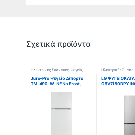
Σχετικά προϊόντα
Ηλεκτρικές Συσκευές
,
Ψυγεία
,
Ηλεκτρικές Συσκε
Ψυγεία δίπορτα
Ψυγειοκαταψύκτες
Juro-Pro Ψυγείο Δίπορτο
LG ΨΥΓΕΙΟΚΑΤ
TM-490-W-NF No Frost,
GBV7180DPY IN
70.3X70.3X185.5CM, Λευκό
186X59.5X68.2