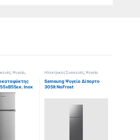
σκευές
,
Ψυγεία
,
Ηλεκτρικές Συσκευές
,
Ψυγεία
τες
ιοκαταψύκτης
Samsung Ψυγείο Δίπορτο
55xΒ55εκ. Inox
305lt NoFrost
Υ171.5xΠ60xΒ64.7εκ. Inox
RT31CG5624S9ES