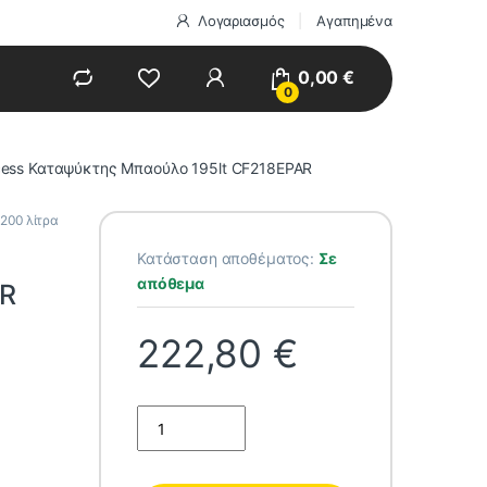
Λογαριασμός
Αγαπημένα
0,00
€
0
cess Καταψύκτης Μπαούλο 195lt CF218EPAR
200 λίτρα
Κατάσταση αποθέματος:
Σε
απόθεμα
AR
222,80
€
Princess Καταψύκτης Μπαούλο 195lt CF218EPAR 