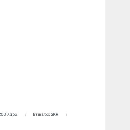
00 λίτρα
Ετικέτα:
SKR