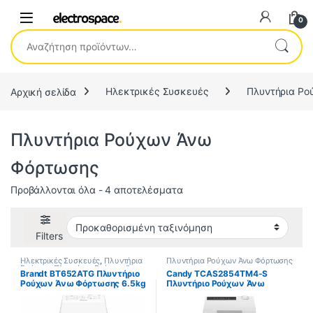
0
Αναζήτηση για:
Αρχική σελίδα
Ηλεκτρικές Συσκευές
Πλυντήρια Ρο
Πλυντήρια Ρούχων Άνω
Φόρτωσης
Προβάλλονται όλα - 4 αποτελέσματα
Filters
Ηλεκτρικές Συσκευές
,
Πλυντήρια
Πλυντήρια Ρούχων Άνω Φόρτωσης
Ρούχων
,
Πλυντήρια Ρούχων Άνω
Brandt BT652ATG Πλυντήριο
Candy TCAS2854TM4-S
Φόρτωσης
Ρούχων Άνω Φόρτωσης 6.5kg
Πλυντήριο Ρούχων Άνω
1200 Στροφών
Φόρτωσης 8.5kg με Ατμό
1200 Στροφών (ΕΩΣ 12
ΔΟΣΕΙΣ)