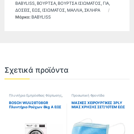
BABYLISS
,
ΒΟΥΡΤΣΑ
,
ΒΟΥΡΤΣΑ ΙΣΙΩΜΑΤΟΣ
,
ΓΙΑ
,
ΔΟΣΕΙΣ
,
ΕΩΣ
,
ΙΣΙΩΜΑΤΟΣ
,
ΜΑΛΛΙΑ
,
ΣΚΛΗΡΑ
Μάρκα:
BABYLISS
Σχετικά προϊόντα
Πλυντήρια Εμπρόσθιας Φόρτωσης
,
Προσωπική Φροντίδα
Πλυντήρια Ρούχων
BOSCH WUU28T08GR
ΜΑΣΚΕΣ ΧΕΙΡΟΥΡΓΙΚΕΣ 3PLY
Πλυντήριο Ρούχων 8kg A ΕΩΣ
ΜΙΑΣ ΧΡΗΣΗΣ ΣΕΤ/10ΤΕΜ ΕΩΣ
12 ΔΟΣΕΙΣ
12 ΔΟΣΕΙΣ