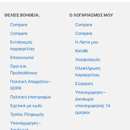
ΘΕΛΕΙΣ ΒΟΗΘΕΙΑ;
Ο ΛΟΓΑΡΙΑΣΜΟΣ ΜΟΥ
Compare
Compare
Compare
Compare
Εντοπισμός
Η Λίστα μου
παραγγελίας
Καλάθι
Επικοινωνία
Λογαριασμός
Όροι και
Ολοκλήρωση
Προϋποθέσεις
παραγγελίας
Πολιτική Απορρήτου –
Σύγκριση
GDPR
Υπαναχώρηση –
Πολιτική επιστροφών
Δικαίωμα
Σχετικά με εμάς
υπαναχώρησης 14
ημερών
Τρόποι Πληρωμής
Υπαναχώρηση –
Δικαίωμα