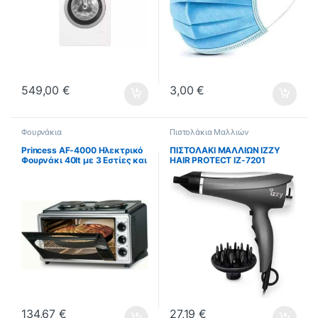
549,00
€
3,00
€
Φουρνάκια
Πιστολάκια Μαλλιών
Princess AF-4000 Ηλεκτρικό
ΠΙΣΤΟΛΑΚΙ ΜΑΛΛΙΩΝ IZZY
Φουρνάκι 40lt με 3 Εστίες και
HAIR PROTECT IZ-7201
Αέρα ΕΩΣ 12 ΔΟΣΕΙΣ
2350W 223950 ΕΩΣ 12
ΔΟΣΕΙΣ
134,67
€
27,19
€