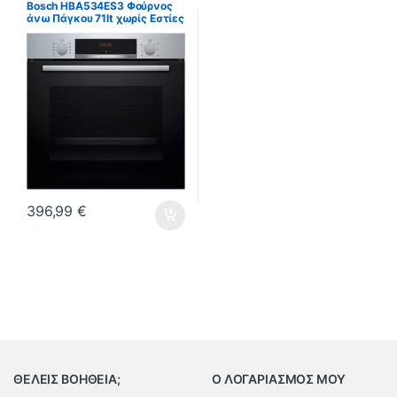
Bosch HBA534ES3 Φούρνος
άνω Πάγκου 71lt χωρίς Εστίες
Π59.4εκ. Inox (ΕΩΣ 12
ΔΟΣΕΙΣ)
396,99
€
ΘΕΛΕΙΣ ΒΟΗΘΕΙΑ;
Ο ΛΟΓΑΡΙΑΣΜΟΣ ΜΟΥ