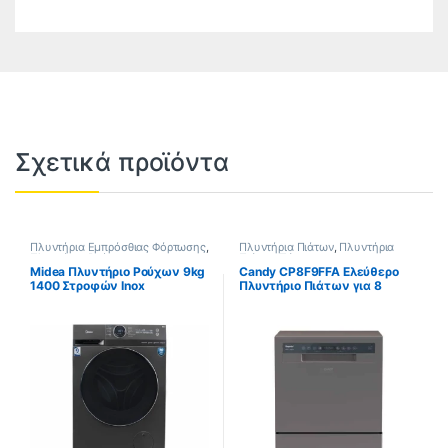
Σχετικά προϊόντα
Πλυντήρια Εμπρόσθιας Φόρτωσης
,
Πλυντήρια Πιάτων
,
Πλυντήρια
Πλυντήρια Ρούχων
Πιάτων Πάγκου
Midea Πλυντήριο Ρούχων 9kg
Candy CP8F9FFA Ελεύθερο
1400 Στροφών Inox
Πλυντήριο Πιάτων για 8
MF200W90WB/T-GR (ΕΩΣ 12
Σερβίτσια Π55xY59.5εκ. Inox
ΔΟΣΕΙΣ)
ΕΩΣ 12 ΔΟΣΕΙΣ