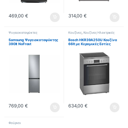
469,00
€
314,00
€
Ψυγειοκαταψύκτες
Κουζίνες
,
Κουζίνες Ηλεκτρικές
Samsung Ψυγειοκαταψύκτης
Bosch HKR39A250U Κουζίνα
390lt NoFrost
66lt με Κεραμικές Εστίες
Υ203xΠ59.5xΒ66εκ. Inox
Π60εκ. Inox (ΕΩΣ 12 ΔΟΣΕΙΣ)
RB38C7B6CS9/EF (ΕΩΣ 12
ΔΟΣΕΙΣ)
769,00
€
634,00
€
Φούρνοι