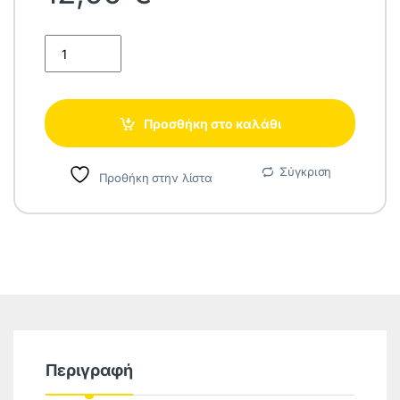
Bosch/Siemens BBZ41FGALL Σακούλες Σκούπας 4τμχ Συμβατή
Προσθήκη στο καλάθι
Σύγκριση
Προθήκη στην λίστα
Περιγραφή