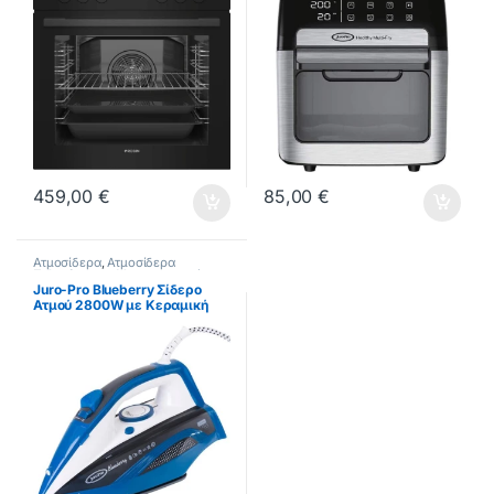
459,00
€
85,00
€
Ατμοσίδερα
,
Ατμοσίδερα
Σιδερώστρες
,
Μικροσυσκευές
Juro-Pro Blueberry Σίδερο
Ατμού 2800W με Κεραμική
Πλάκα και Συνεχόμενη
Παροχή 40gr/min