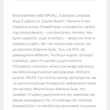
Bosch/Siemens BBZ41FGALL Σακούλες Σκούπας
4τμχ Συμβατή με Σκούπα Bosch / Siemens Η νέα
σακούλα σκόνης PowerProtect εξασφαλίζει υψηλή
ισχύ αναρρόφησης – για ηλεκτρικές σκούπες που
έχουν χαμηλής ισχύς κινητήρες – ακόμη και όταν η
σακούλα γεμίζει. Με νέα τεχνολογία υλικών για
μεγαλύτερη διάρκεια ζωής. Έως και 50% πιο
μακροχρόνια απόδοση: Λιγότερο συχνές αλλαγές
σακούλας χάρη στη μεγάλη χωρητικότητα.
Πολλαπλές στρώσεις υλικών για ακόμη καλύτερο
και αποτελεσματικότερο φιλτράρισμα. Απόλυτη
υγιεινή: 99,9% της λεπτής σκόνης φιλτράρεται, και
το υγιεινό κλείδωμα διασφαλίζει καθαριότητα κατά
την αλλαγή. Μεγαλύτερη διάρκεια ζωής της
σκούπας: Η υψηλή χωρητικότητα της σακούλας και
άψογη προσαρμογή της στο θάλαμο της σκούπας
διασφαλίζουν την κατάλληλη προστασία του μοτέρ.