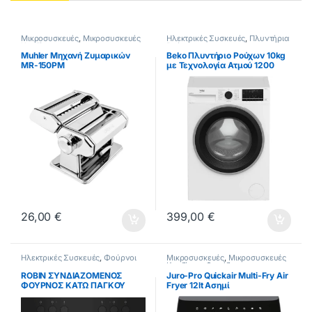
Μικροσυσκευές
,
Μικροσυσκευές
Ηλεκτρικές Συσκευές
,
Πλυντήρια
Κουζίνας
Ρούχων
Muhler Μηχανή Ζυμαρικών
Beko Πλυντήριο Ρούχων 10kg
MR-150PM
με Τεχνολογία Ατμού 1200
Στροφών BM3WFU410215W
26,00
€
399,00
€
Ηλεκτρικές Συσκευές
,
Φούρνοι
Μικροσυσκευές
,
Μικροσυσκευές
Κουζίνας
,
Φριτέζες
ROBIN ΣΥΝΔΙΑΖΟΜΕΝΟΣ
Juro-Pro Quickair Multi-Fry Air
ΦΟΥΡΝΟΣ ΚΑΤΩ ΠΑΓΚΟΥ
Fryer 12lt Ασημί
GBN-45