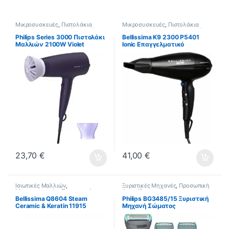
Μικροσυσκευές
,
Πιστολάκια
Μικροσυσκευές
,
Πιστολάκια
Μαλλιών
,
Προσωπική Φροντίδα
Μαλλιών
,
Προσωπική Φροντίδα
Philips Series 3000 Πιστολάκι
Bellissima K9 2300 P5401
Μαλλιών 2100W Violet
Ionic Επαγγελματικό
BHD340/10
Πιστολάκι Μαλλιών με
Φυσούνα 2300W ΕΩΣ 12
ΔΟΣΕΙΣ
23,70
€
41,00
€
Ισιωτικές Μαλλιών
,
Ξυριστικές Μηχανές
,
Προσωπική
Μικροσυσκευές
,
Προσωπική
Φροντίδα
Φροντίδα
Bellissima Q8604 Steam
Philips BG3485/15 Ξυριστική
Ceramic & Keratin 11915
Μηχανή Σώματος
Πρέσα Μαλλιών με Ατμό και
Επαναφορτιζόμενη
Κεραμικές Πλάκες