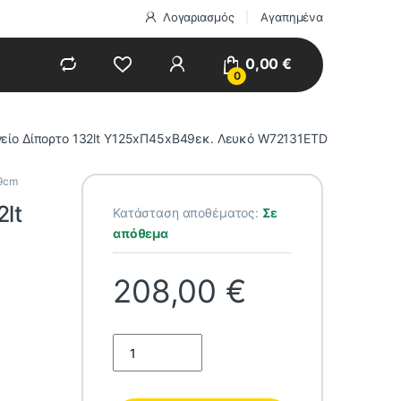
Λογαριασμός
Αγαπημένα
0,00
€
0
γείο Δίπορτο 132lt Υ125xΠ45xΒ49εκ. Λευκό W72131ETD
49cm
2lt
Κατάσταση αποθέματος:
Σε
απόθεμα
208,00
€
Morris Ψυγείο Δίπορτο 132lt Υ125xΠ45xΒ49εκ. 