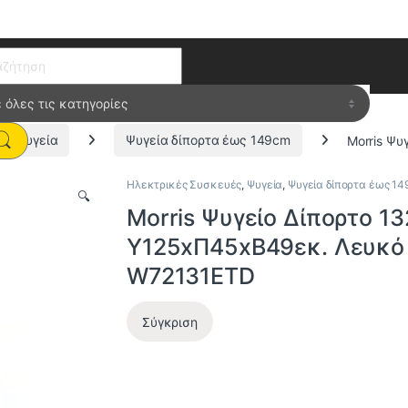
ch for:
Ψυγεία
Ψυγεία δίπορτα έως 149cm
Morris Ψυ
Ηλεκτρικές Συσκευές
,
Ψυγεία
,
Ψυγεία δίπορτα έως 1
🔍
Morris Ψυγείο Δίπορτο 13
Υ125xΠ45xΒ49εκ. Λευκό
W72131ETD
Σύγκριση