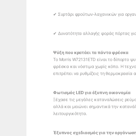
✔ Συρτάρι φρούτων-λαχανικών για οργα
✔ Δυνατότητα αλλαγής φοράς πόρτας για
Ψύξη που κρατάει τα πάντα φρέσκα
Το Morris W72131ETD είναι το δίπορτο ψ
φρέσκα και νόστιμα χωρίς κόπο. Η τεχν
επιτρέπει να ρυθμίζεις τη θερμοκρασία α
Φωτισμός LED για έξυπνη οικονομία
Ξέχασε τις μεγάλες καταναλώσεις ρεύματ
αλλά και μειώνει σημαντικά την κατανάλ
λειτουργικότητα.
Έξυπνος σχεδιασμός για την οργάνωσ