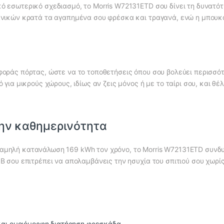
ό εσωτερικό σχεδιασμό, το Morris W72131ETD σου δίνει τη δυνατό
χανικών κρατά τα αγαπημένα σου φρέσκα και τραγανά, ενώ η μπου
φοράς πόρτας, ώστε να το τοποθετήσεις όπου σου βολεύει περισσότ
ό για μικρούς χώρους, ιδίως αν ζεις μόνος ή με το ταίρι σου, και θ
την καθημερινότητα
αμηλή κατανάλωση 169 kWh τον χρόνο, το Morris W72131ETD συνδυά
dB σου επιτρέπει να απολαμβάνεις την ησυχία του σπιτιού σου χωρί
 και ομοιόμορφη διατήρηση φρεσκάδα