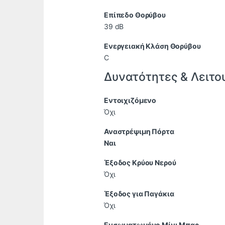
Επίπεδο Θορύβου
39 dB
Ενεργειακή Κλάση Θορύβου
C
Δυνατότητες & Λειτο
Εντοιχιζόμενο
Όχι
Αναστρέψιμη Πόρτα
Ναι
Έξοδος Κρύου Νερού
Όχι
Έξοδος για Παγάκια
Όχι
Ενσωματωμένο Μίνι Μπαρ