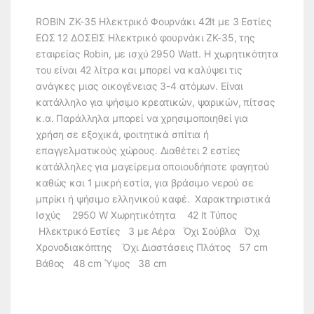
ROBIN ZK-35 Ηλεκτρικό Φουρνάκι 42lt με 3 Εστίες
ΕΩΣ 12 ΔΟΣΕΙΣ Ηλεκτρικό φουρνάκι ZK-35, της
εταιρείας Robin, με ισχύ 2950 Watt. Η χωρητικότητα
του είναι 42 λίτρα και μπορεί να καλύψει τις
ανάγκες μιας οικογένειας 3-4 ατόμων. Είναι
κατάλληλο για ψήσιμο κρεατικών, ψαρικών, πίτσας
κ.α. Παράλληλα μπορεί να χρησιμοποιηθεί για
χρήση σε εξοχικά, φοιτητικά σπίτια ή
επαγγελματικούς χώρους. Διαθέτει 2 εστίες
κατάλληλες για μαγείρεμα οποιουδήποτε φαγητού
καθώς και 1 μικρή εστία, για βράσιμο νερού σε
μπρίκι ή ψήσιμο ελληνικού καφέ. Χαρακτηριστικά
Ισχύς 2950 W Χωρητικότητα 42 lt Τύπος
Ηλεκτρικό Εστίες 3 με Αέρα Όχι Σούβλα Όχι
Χρονοδιακόπτης Όχι Διαστάσεις Πλάτος 57 cm
Βάθος 48 cm Ύψος 38 cm