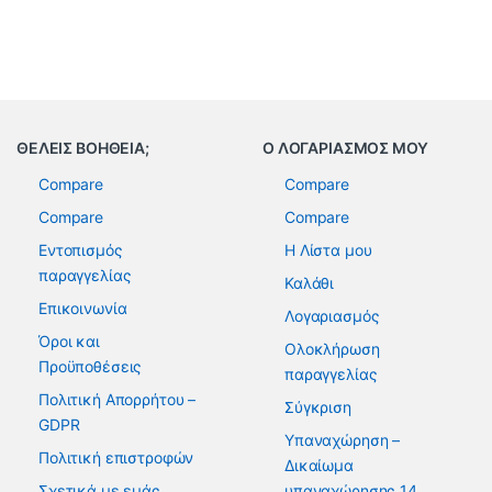
ΘΕΛΕΙΣ ΒΟΗΘΕΙΑ;
Ο ΛΟΓΑΡΙΑΣΜΟΣ ΜΟΥ
Compare
Compare
Compare
Compare
Εντοπισμός
Η Λίστα μου
παραγγελίας
Καλάθι
Επικοινωνία
Λογαριασμός
Όροι και
Ολοκλήρωση
Προϋποθέσεις
παραγγελίας
Πολιτική Απορρήτου –
Σύγκριση
GDPR
Υπαναχώρηση –
Πολιτική επιστροφών
Δικαίωμα
Σχετικά με εμάς
υπαναχώρησης 14