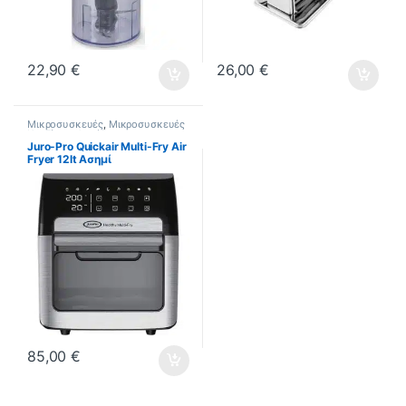
22,90
€
26,00
€
Μικροσυσκευές
,
Μικροσυσκευές
Κουζίνας
,
Φριτέζες
Juro-Pro Quickair Multi-Fry Air
Fryer 12lt Ασημί
85,00
€