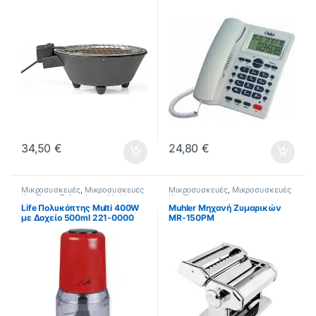
1250W με Ρυθμιζόμενο
Θερμοστάστη 30×30εκ.
BBQE112BK
34,50
€
24,80
€
Μικροσυσκευές
,
Μικροσυσκευές
Μικροσυσκευές
,
Μικροσυσκευές
Κουζίνας
,
Πολυκόπτες Multi
Κουζίνας
Life Πολυκόπτης Multi 400W
Muhler Μηχανή Ζυμαρικών
με Δοχείο 500ml 221-0000
MR-150PM