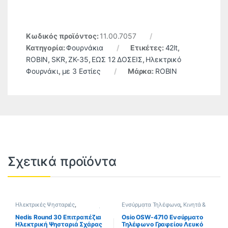
Κωδικός προϊόντος:
11.00.7057
Κατηγορία:
Φουρνάκια
Ετικέτες:
42lt
,
ROBIN
,
SKR
,
ZK-35
,
ΕΩΣ 12 ΔΟΣΕΙΣ
,
Ηλεκτρικό
Φουρνάκι
,
με 3 Εστίες
Μάρκα:
ROBIN
Σχετικά προϊόντα
Ηλεκτρικές Ψησταριές
,
Ενσύρματα Τηλέφωνα
,
Κινητά &
Μικροσυσκευές
,
Μικροσυσκευές
Πλοηγοί
,
Τηλέφωνα
Κουζίνας
Nedis Round 30 Επιτραπέζια
Osio OSW-4710 Ενσύρματο
Ηλεκτρική Ψησταριά Σχάρας
Τηλέφωνο Γραφείου Λευκό