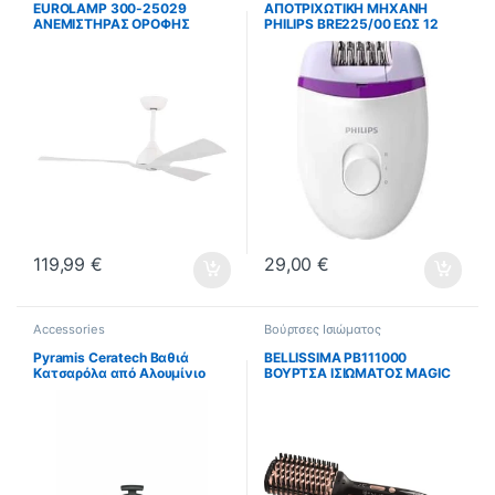
EUROLAMP 300-25029
ΑΠΟΤΡΙΧΩΤΙΚΗ ΜΗΧΑΝΗ
ΑΝΕΜΙΣΤΗΡΑΣ ΟΡΟΦΗΣ
PHILIPS BRE225/00 ΕΩΣ 12
ΑΔΙΑΒΡΟΧΟΣ IP44 ΛΕΥΚΟΣ, 3
ΔΟΣΕΙΣ
ΦΤΕΡΩΤΕΣ, ΜΕ ΚΟΝΤΡΟΛ
Φ132 DC 35W ΕΩΣ 12 ΔΟΣΕΙΣ
119,99
€
29,00
€
Accessories
Βούρτσες Ισιώματος
Pyramis Ceratech Βαθιά
BELLISSIMA PB111000
Κατσαρόλα από Αλουμίνιο
ΒΟΥΡΤΣΑ ΙΣΙΩΜΑΤΟΣ MAGIC
2.8lt / 20cm 014220201
STRAIGHT MY PRO HEATED
BRUSH ΕΩΣ 12 ΔΟΣΕΙΣ