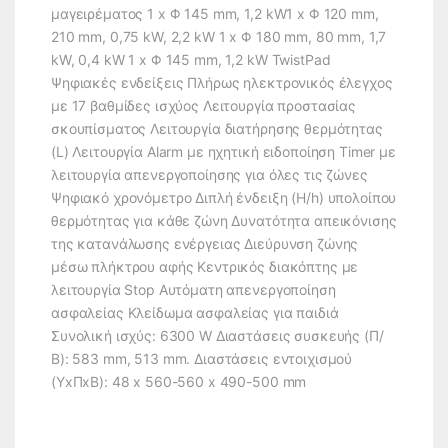
μαγειρέματος 1 x Φ 145 mm, 1,2 kW1 x Φ 120 mm,
210 mm, 0,75 kW, 2,2 kW 1 x Φ 180 mm, 80 mm, 1,7
kW, 0,4 kW 1 x Φ 145 mm, 1,2 kW TwistPad
Ψηφιακές ενδείξεις Πλήρως ηλεκτρονικός έλεγχος
με 17 βαθμίδες ισχύος Λειτουργία προστασίας
σκουπίσματος Λειτουργία διατήρησης θερμότητας
(L) Λειτουργία Alarm με ηχητική ειδοποίηση Timer με
λειτουργία απενεργοποίησης για όλες τις ζώνες
Ψηφιακό χρονόμετρο Διπλή ένδειξη (H/h) υπολοίπου
θερμότητας για κάθε ζώνη Δυνατότητα απεικόνισης
της κατανάλωσης ενέργειας Διεύρυνση ζώνης
μέσω πλήκτρου αφής Κεντρικός διακόπτης με
λειτουργία Stop Αυτόματη απενεργοποίηση
ασφαλείας Κλείδωμα ασφαλείας για παιδιά
Συνολική ισχύς: 6300 W Διαστάσεις συσκευής (Π/
Β): 583 mm, 513 mm. Διαστάσεις εντοιχισμού
(ΥxΠxΒ): 48 x 560-560 x 490-500 mm