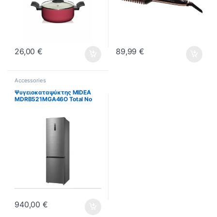
26,00
€
89,99
€
Accessories
Ψυγειοκαταψύκτης MIDEA
MDRB521MGA46O Total No
Frost 368 Lt ΕΩΣ 12 ΔΟΣΕΙΣ
940,00
€