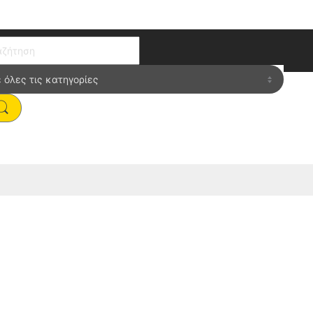
ch for:
OK”