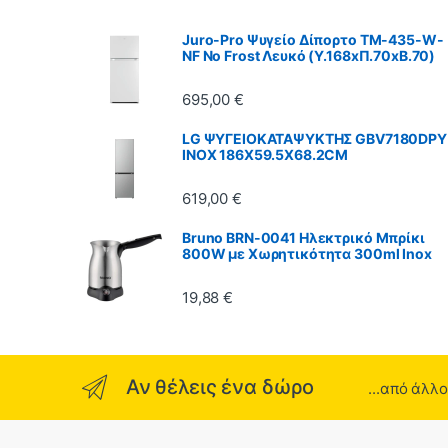
Juro-Pro Ψυγείο Δίπορτο TM-435-W-
NF No Frost Λευκό (Υ.168xΠ.70xΒ.70)
695,00
€
LG ΨΥΓΕΙΟΚΑΤΑΨΥΚΤΗΣ GBV7180DPY
INOX 186X59.5X68.2CM
619,00
€
Bruno BRN-0041 Ηλεκτρικό Μπρίκι
800W με Χωρητικότητα 300ml Inox
19,88
€
Αν θέλεις ένα δώρο
...από άλλ