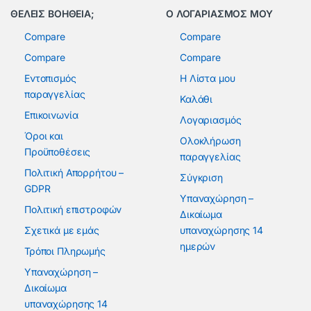
ΘΕΛΕΙΣ ΒΟΗΘΕΙΑ;
Ο ΛΟΓΑΡΙΑΣΜΟΣ ΜΟΥ
Compare
Compare
Compare
Compare
Εντοπισμός
Η Λίστα μου
παραγγελίας
Καλάθι
Επικοινωνία
Λογαριασμός
Όροι και
Ολοκλήρωση
Προϋποθέσεις
παραγγελίας
Πολιτική Απορρήτου –
Σύγκριση
GDPR
Υπαναχώρηση –
Πολιτική επιστροφών
Δικαίωμα
Σχετικά με εμάς
υπαναχώρησης 14
ημερών
Τρόποι Πληρωμής
Υπαναχώρηση –
Δικαίωμα
υπαναχώρησης 14