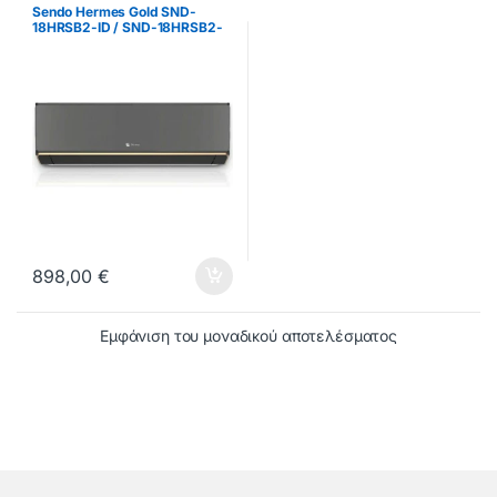
Sendo Hermes Gold SND-
18HRSB2-ID / SND-18HRSB2-
OD Κλιματιστικό Inverter
18000 BTU A++/A+ με WiFi
898,00
€
Εμφάνιση του μοναδικού αποτελέσματος