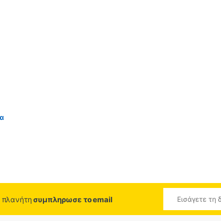
ια
ο πλανήτη
συμπληρωσε το email