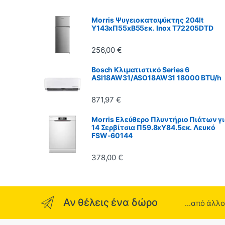
Morris Ψυγειοκαταψύκτης 204lt
Υ143xΠ55xΒ55εκ. Inox T72205DTD
256,00
€
Bosch Κλιματιστικό Series 6
ASI18AW31/ASO18AW31 18000 BTU/h
871,97
€
Morris Ελεύθερο Πλυντήριο Πιάτων γ
14 Σερβίτσια Π59.8xY84.5εκ. Λευκό
FSW-60144
378,00
€
Αν θέλεις ένα δώρο
...από άλλ