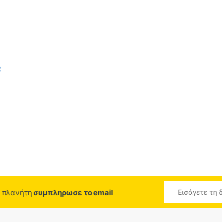
2
ο πλανήτη
συμπληρωσε το email