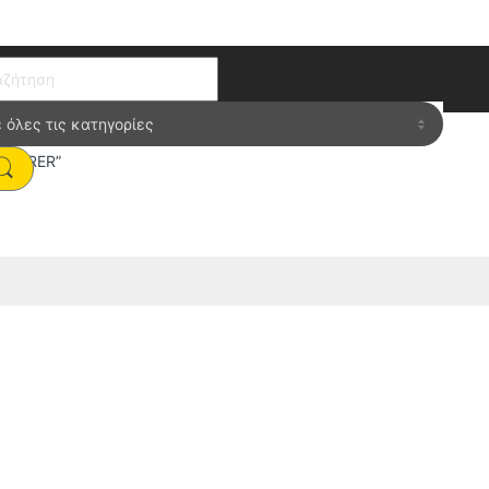
ch for:
XPLORER”