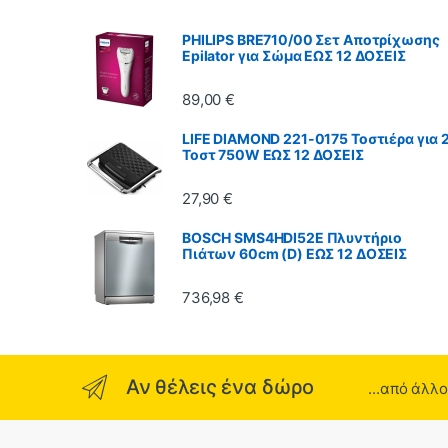
PHILIPS BRE710/00 Σετ Αποτρίχωσης
Epilator για Σώμα ΕΩΣ 12 ΔΟΣΕΙΣ
89,00
€
LIFE DIAMOND 221-0175 Τοστιέρα για 
Τοστ 750W ΕΩΣ 12 ΔΟΣΕΙΣ
27,90
€
BOSCH SMS4HDI52E Πλυντήριο
Πιάτων 60cm (D) ΕΩΣ 12 ΔΟΣΕΙΣ
736,98
€
Αν θέλεις ένα δώρο
...από άλλ