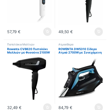
57,79
€
49,50
€
Πιστολάκια Μαλλιών
Ατμοσίδερα
Rowenta CV8820 Πιστολάκι
ROWENTA DW5310 Σίδερο
Μαλλιών με Φυσούνα 2100W
Ατμού 2700W με Συνεχόμενη
ΕΩΣ 12 ΔΟΣΕΙΣ
Παροχή 45gr/min ΕΩΣ 12
ΔΟΣΕΙΣ
32,49
€
84,79
€