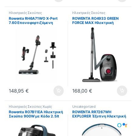
Ηλεκτρικές Σκούπες
Ηλεκτρικές Σκούπες
Rowenta RH6A71WO X-Pert
ROWENTA RO4933 GREEN
7.60 Επαναφορτιζόμενη
FORCE MAX Ηλεκτρική
Σκούπα Stick & Χειρός 18V
Σκούπα 900W με Σακούλα
Μαύρη (ΕΩΣ 12 ΔΟΣΕΙΣ)
4.5lt Μαύρη ΕΩΣ 12 ΔΟΣΕΙΣ
148,95
€
168,00
€
Ηλεκτρικές Σκούπες Χωρίς
Uncategorized
Σακούλα
Rowenta RO7B11EA Ηλεκτρική
ROWENTA RR7267WH
Σκούπα 900W με Κάδο 2.5lt
EXPLORER Έξυπνη Ηλεκτρική
ΕΩΣ 12 ΔΟΣΕΙΣ
Σκούπα Robot ΕΩΣ 12 ΔΟΣΕΙΣ