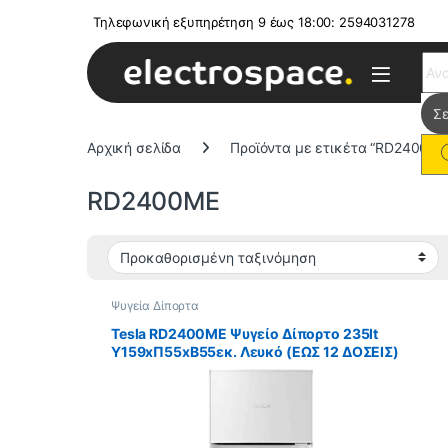
Τηλεφωνική εξυπηρέτηση 9 έως 18:00: 2594031278
Sear
Αρχική σελίδα
Προϊόντα με ετικέτα “RD2400ME
RD2400ME
Ψυγεία Δίπορτα
Tesla RD2400ME Ψυγείο Δίπορτο 235lt
Υ159xΠ55xΒ55εκ. Λευκό (ΕΩΣ 12 ΔΟΣΕΙΣ)