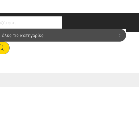
ch for:
”