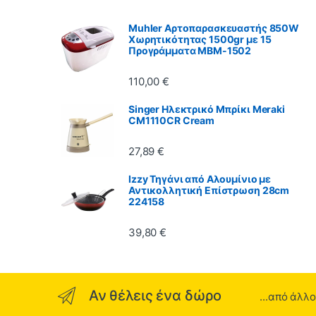
Muhler Αρτοπαρασκευαστής 850W
Χωρητικότητας 1500gr με 15
Προγράμματα MBM-1502
110,00
€
Singer Ηλεκτρικό Μπρίκι Meraki
CM1110CR Cream
27,89
€
Izzy Τηγάνι από Αλουμίνιο με
Αντικολλητική Επίστρωση 28cm
224158
39,80
€
Αν θέλεις ένα δώρο
...από άλλ