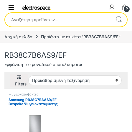
0
Αναζήτηση για:
Αρχική σελίδα
Προϊόντα με ετικέτα “RB38C7B6AS9/EF”
RB38C7B6AS9/EF
Εμφάνιση του μοναδικού αποτελέσματος
Filters
Ψυγειοκαταψύκτες
Samsung RB38C7B6AS9/EF
Bespoke Ψυγειοκαταψύκτης
387lt Total NoFrost
Υ203xΠ59.5xΒ65.8cm Inox
ΕΩΣ 12 ΔΟΣΕΙΣ