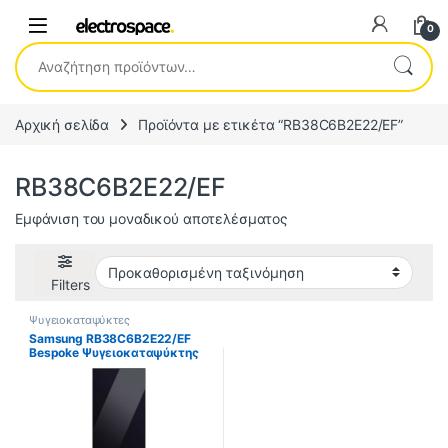
0
Αναζήτηση για:
Αρχική σελίδα
Προϊόντα με ετικέτα “RB38C6B2E22/EF”
RB38C6B2E22/EF
Εμφάνιση του μοναδικού αποτελέσματος
Filters
Ψυγειοκαταψύκτες
Samsung RB38C6B2E22/EF
Bespoke Ψυγειοκαταψύκτης
390lt Total NoFrost
Υ203xΠ59.5xΒ65.8cm
Μαύρος ΕΩΣ 12 ΔΟΣΕΙΣ