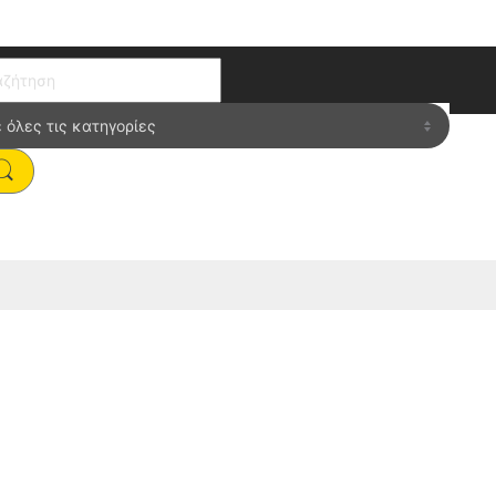
ch for:
P”