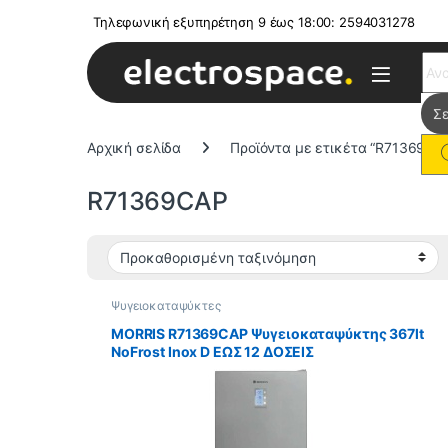
Τηλεφωνική εξυπηρέτηση 9 έως 18:00: 2594031278
Sear
Αρχική σελίδα
Προϊόντα με ετικέτα “R71369CA
R71369CAP
Ψυγειοκαταψύκτες
MORRIS R71369CAP Ψυγειοκαταψύκτης 367lt
NoFrost Inox D ΕΩΣ 12 ΔΟΣΕΙΣ