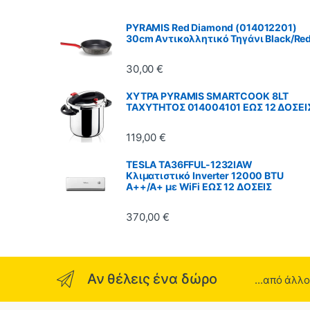
PYRAMIS Red Diamond (014012201)
30cm Aντικολλητικό Τηγάνι Black/Re
30,00
€
ΧΥΤΡΑ PYRAMIS SMARTCOOK 8LT
ΤΑΧΥΤΗΤΟΣ 014004101 ΕΩΣ 12 ΔΟΣΕΙ
119,00
€
TESLA TA36FFUL-1232IAW
Κλιματιστικό Inverter 12000 BTU
A++/A+ με WiFi ΕΩΣ 12 ΔΟΣΕΙΣ
370,00
€
Αν θέλεις ένα δώρο
...από άλλ