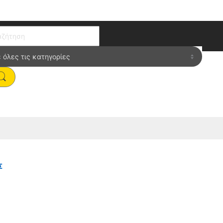
ch for:
Σ