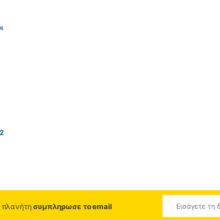
ι
12
ο πλανήτη
συμπληρωσε το email