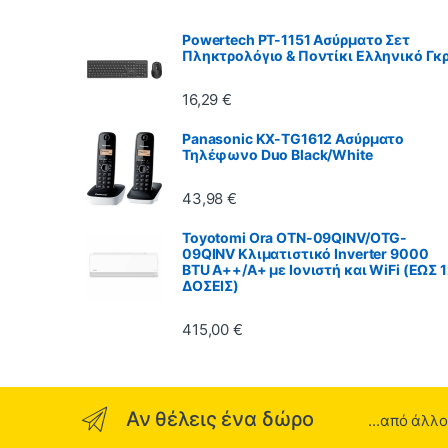
Powertech PT-1151 Ασύρματο Σετ
Πληκτρολόγιο & Ποντίκι Ελληνικό Γκρ
16,29
€
Panasonic KX-TG1612 Ασύρματο
Τηλέφωνο Duo Black/White
43,98
€
Toyotomi Ora OTN-09QINV/OTG-
09QINV Κλιματιστικό Inverter 9000
BTU A++/A+ με Ιονιστή και WiFi (ΕΩΣ 
ΔΟΣΕΙΣ)
415,00
€
Αν θέλεις ένα δώρο
...από άλλ