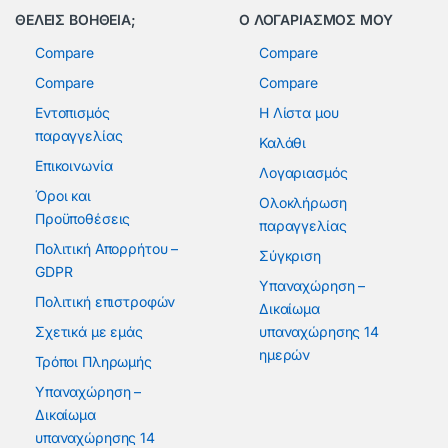
ΘΕΛΕΙΣ ΒΟΗΘΕΙΑ;
Ο ΛΟΓΑΡΙΑΣΜΟΣ ΜΟΥ
Compare
Compare
Compare
Compare
Εντοπισμός
Η Λίστα μου
παραγγελίας
Καλάθι
Επικοινωνία
Λογαριασμός
Όροι και
Ολοκλήρωση
Προϋποθέσεις
παραγγελίας
Πολιτική Απορρήτου –
Σύγκριση
GDPR
Υπαναχώρηση –
Πολιτική επιστροφών
Δικαίωμα
Σχετικά με εμάς
υπαναχώρησης 14
ημερών
Τρόποι Πληρωμής
Υπαναχώρηση –
Δικαίωμα
υπαναχώρησης 14