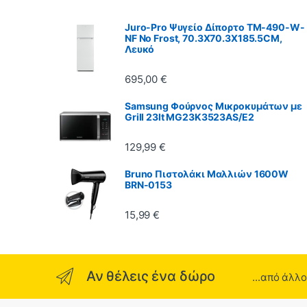
Juro-Pro Ψυγείο Δίπορτο TM-490-W-
NF No Frost, 70.3X70.3X185.5CM,
Λευκό
695,00
€
Samsung Φούρνος Μικροκυμάτων με
Grill 23lt MG23K3523AS/E2
129,99
€
Bruno Πιστολάκι Μαλλιών 1600W
BRN-0153
15,99
€
Αν θέλεις ένα δώρο
...από άλλ