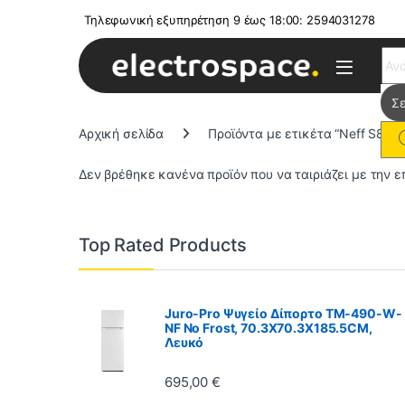
Τηλεφωνική εξυπηρέτηση 9 έως 18:00: 2594031278
Sear
Αρχική σελίδα
Προϊόντα με ετικέτα “Neff S855
Δεν βρέθηκε κανένα προϊόν που να ταιριάζει με την ε
Top Rated Products
Juro-Pro Ψυγείο Δίπορτο TM-490-W-
NF No Frost, 70.3X70.3X185.5CM,
Λευκό
695,00
€