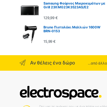
Samsung Φούρνος Μικροκυμάτων με
Grill 23lt MG23K3523AS/E2
129,99
€
Bruno Πιστολάκι Μαλλιών 1600W
BRN-0153
15,99
€
Αν θέλεις ένα δώρο
...από άλλ
Πες μας τις ανάγκες σου με ένα τηλέφωνο κάλ