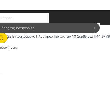
ch for:
EKX33E Εντοιχιζόμενο Πλυντήριο Πιάτων για 10 Σερβίτσια Π44.8xY8
πιλογή σας.