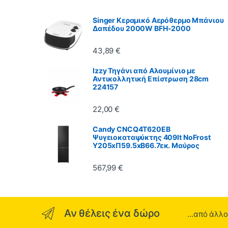
Singer Κεραμικό Αερόθερμο Μπάνιου
Δαπέδου 2000W BFH-2000
43,89
€
Izzy Τηγάνι από Αλουμίνιο με
Αντικολλητική Επίστρωση 28cm
224157
22,00
€
Candy CNCQ4T620EB
Ψυγειοκαταψύκτης 409lt NoFrost
Υ205xΠ59.5xΒ66.7εκ. Μαύρος
567,99
€
Αν θέλεις ένα δώρο
...από άλλ