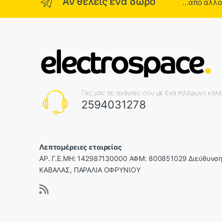
Αν θέλεις ένα δώρο
...από άλλ
Πες μας τις ανάγκες σου με ένα τηλέφωνο κάλ
2594031278
Λεπτομέρειες εταιρείας
ΑΡ. Γ.Ε.ΜΗ: 142987130000 ΑΦΜ: 800851029 Διεύθυνση
ΚΑΒΑΛΑΣ, ΠΑΡΑΛΙΑ ΟΦΡΥΝΙΟΥ