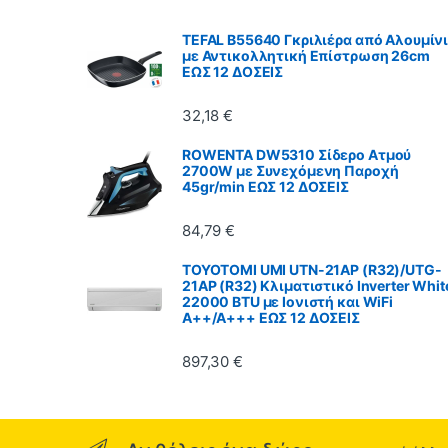
TEFAL B55640 Γκριλιέρα από Αλουμίν
με Αντικολλητική Επίστρωση 26cm
ΕΩΣ 12 ΔΟΣΕΙΣ
32,18
€
ROWENTA DW5310 Σίδερο Ατμού
2700W με Συνεχόμενη Παροχή
45gr/min ΕΩΣ 12 ΔΟΣΕΙΣ
84,79
€
TOYOTOMI UMI UTN-21AP (R32)/UTG-
21AP (R32) Κλιματιστικό Inverter Whit
22000 BTU με Ιονιστή και WiFi
A++/A+++ ΕΩΣ 12 ΔΟΣΕΙΣ
897,30
€