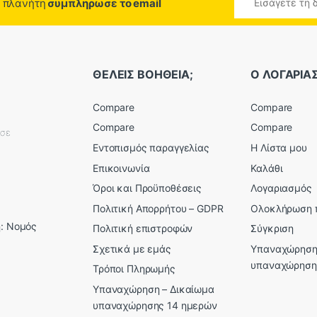
ο πλανήτη
συμπληρωσε το email
ΘΕΛΕΙΣ ΒΟΗΘΕΙΑ;
Ο ΛΟΓΑΡΙ
Compare
Compare
Compare
Compare
εσε
Εντοπισμός παραγγελίας
Η Λίστα μου
Επικοινωνία
Καλάθι
Όροι και Προϋποθέσεις
Λογαριασμός
Πολιτική Απορρήτου – GDPR
Ολοκλήρωση 
: Νομός
Πολιτική επιστροφών
Σύγκριση
Σχετικά με εμάς
Υπαναχώρηση
υπαναχώρηση
Τρόποι Πληρωμής
Υπαναχώρηση – Δικαίωμα
υπαναχώρησης 14 ημερών