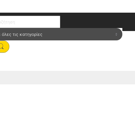
ch for:
W”