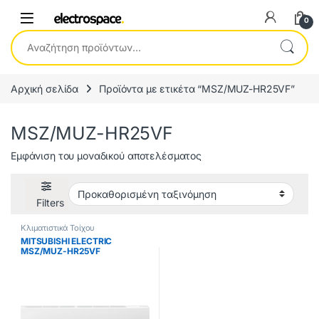
0
Αναζήτηση για:
Αρχική σελίδα
Προϊόντα με ετικέτα “MSZ/MUZ-HR25VF”
MSZ/MUZ-HR25VF
Εμφάνιση του μοναδικού αποτελέσματος
Filters
Κλιματιστικά Τοίχου
MITSUBISHI ELECTRIC
MSZ/MUZ-HR25VF
Κλιματιστικό Inverter 9000
BTU A++/A+ ΕΩΣ 12 ΔΟΣΕΙΣ