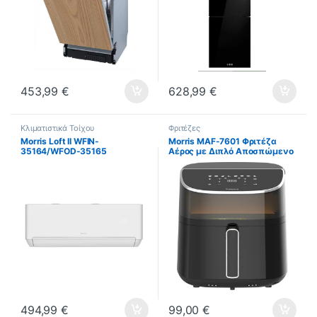
453,99
€
628,99
€
Κλιματιστικά Τοίχου
Φριτέζες
Morris Loft II WFIN-
Morris MAF-7601 Φριτέζα
35164/WFOD-35165
Αέρος με Διπλό Αποσπώμενο
Κλιματιστικό Inverter 12000
Κάδο 7.6lt Μαύρη ΕΩΣ 12
BTU A++/A+ με Ιονιστή και
ΔΟΣΕΙΣ
WiFi ΕΩΣ 12 ΔΟΣΕΙΣ
494,99
€
99,00
€