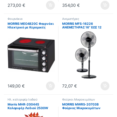
273,00
€
354,00
€
Φουρνάκια
Ανεμιστήρες
MORRIS MEO4820C Φουρνάκι
MORRIS MFS-16226
Ηλεκτρικό με Κεραμικές
ΑΝΕΜΙΣΤΗΡΑΣ 16” ΕΩΣ 12
Εστίες ΕΩΣ 12 ΔΟΣΕΙΣ
ΔΟΣΕΙΣ
149,00
€
72,07
€
Ηλ. καλοριφέρ λαδιού
Φούρνοι Μικροκυμάτων
Morris MHR-20044S
MORRIS MWRS-20703B
Καλοριφέρ Λαδιού 2500W
Φούρνος Μικροκυμάτων
(ΕΩΣ 12 ΔΟΣΕΙΣ)
Retro Black 800W ΕΩΣ 12
ΔΟΣΕΙΣ