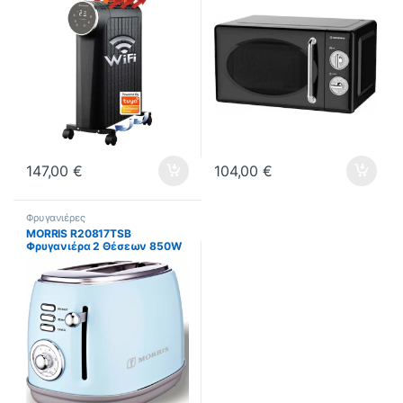
147,00
€
104,00
€
Φρυγανιέρες
MORRIS R20817TSB
Φρυγανιέρα 2 Θέσεων 850W
Γαλάζιο ΕΩΣ 12 ΔΟΣΕΙΣ