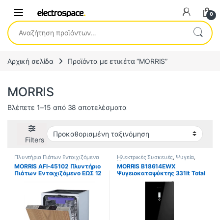
0
Αναζήτηση για:
Αρχική σελίδα
Προϊόντα με ετικέτα “MORRIS”
MORRIS
Βλέπετε 1–15 από 38 αποτελέσματα
Filters
Πλυντήρια Πιάτων Εντοιχιζόμενα
Ηλεκτρικές Συσκευές
,
Ψυγεία
,
Ψυγειοκαταψύκτες
MORRIS AFI-45102 Πλυντήριο
MORRIS B18614EWX
Πιάτων Εντοιχιζόμενο ΕΩΣ 12
Ψυγειοκαταψύκτης 331lt Total
ΔΟΣΕΙΣ
NoFrost Υ186xΠ59.5xΒ65εκ.
Μαύρο ΕΩΣ 12 ΔΟΣΕΙΣ