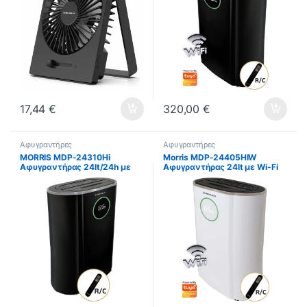
17,44
€
320,00
€
Αφυγραντήρες
Αφυγραντήρες
MORRIS MDP-24310Hi
Morris MDP-24405HIW
Αφυγραντήρας 24lt/24h με
Αφυγραντήρας 24lt με Wi-Fi
Ιονιστή ΕΩΣ 12 ΔΟΣΕΙΣ
Λευκός ΕΩΣ 12 ΔΟΣΕΙΣ