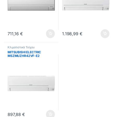
711,16
€
1.198,99
€
Κλιματιστικά Τοίχου
MITSUBISHI ELECTRIC
MSZMUZHR42VF-E2
Κλιματιστικό Inverter 14000
BTU A++/A+ ΕΩΣ 12 ΔΟΣΕΙΣ
897,88
€