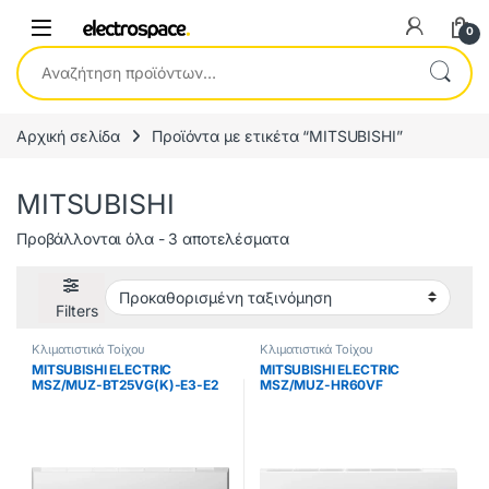
0
Αναζήτηση για:
Αρχική σελίδα
Προϊόντα με ετικέτα “MITSUBISHI”
MITSUBISHI
Προβάλλονται όλα - 3 αποτελέσματα
Filters
Κλιματιστικά Τοίχου
Κλιματιστικά Τοίχου
MITSUBISHI ELECTRIC
MITSUBISHI ELECTRIC
MSZ/MUZ-BT25VG(K)-E3-E2
MSZ/MUZ-HR60VF
ΣΕΤ ΚΛΙΜΑΤΙΣΤΙΚΟ INVERTER
Κλιματιστικό Inverter 22000
ME WIFI 9000BTU ΕΩΣ 12
BTU A++/A+ ΕΩΣ 12 ΔΟΣΕΙΣ
ΔΟΣΕΙΣ