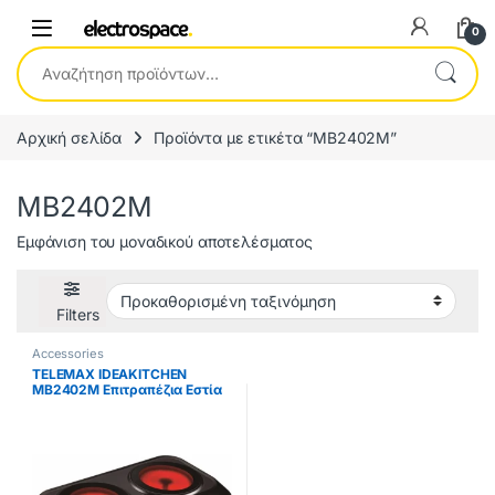
0
Αναζήτηση για:
Αρχική σελίδα
Προϊόντα με ετικέτα “MB2402M”
MB2402M
Εμφάνιση του μοναδικού αποτελέσματος
Filters
Accessories
TELEMAX IDEAKITCHEN
MB2402M Επιτραπέζια Εστία
Κεραμική Διπλή Μαύρη ΕΩΣ 12
ΔΟΣΕΙΣ