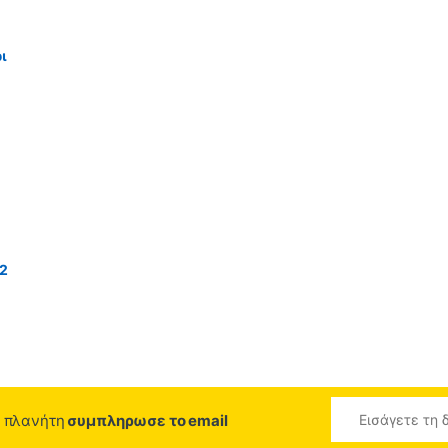
ι
12
ο πλανήτη
συμπληρωσε το email