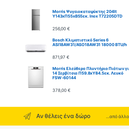
Morris Ψυγειοκαταψύκτης 204lt
Υ143xΠ55xΒ55εκ. Inox T72205DTD
256,00
€
Bosch Κλιματιστικό Series 6
ASI18AW31/ASO18AW31 18000 BTU/h
871,97
€
Morris Ελεύθερο Πλυντήριο Πιάτων γ
14 Σερβίτσια Π59.8xY84.5εκ. Λευκό
FSW-60144
378,00
€
Αν θέλεις ένα δώρο
...από άλλ