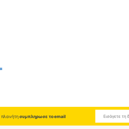
ια
ο πλανήτη
συμπληρωσε το email