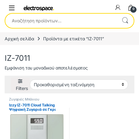
0
Αναζήτηση για:
Αρχική σελίδα
Προϊόντα με ετικέτα “IZ-7011”
IZ-7011
Εμφάνιση του μοναδικού αποτελέσματος
Filters
Ζυγαριές Μπάνιου
Izzy IZ-7011 Cloud Talking
Ψηφιακή Ζυγαριά σε Γκρι
χρώμα (ΕΩΣ 12 ΔΟΣΕΙΣ)