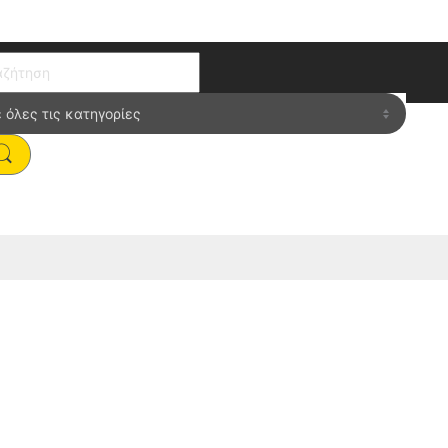
ch for:
”