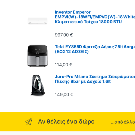
Inventor Emperor
EMPVI(W)-18WFI/EMPVO(W)-18 Whit
Κλιματιστικό Τοίχου 18000 BTU
997,00
€
Tefal EY855D Φριτέζα Αέρος 7.5lt Ασημ
(ΕΩΣ 12 ΔΟΣΕΙΣ)
114,00
€
Juro-Pro Milano Σύστημα Σιδερώματο
Πίεσης 8bar με Δοχείο 1.6lt
149,00
€
Αν θέλεις ένα δώρο
...από άλλ