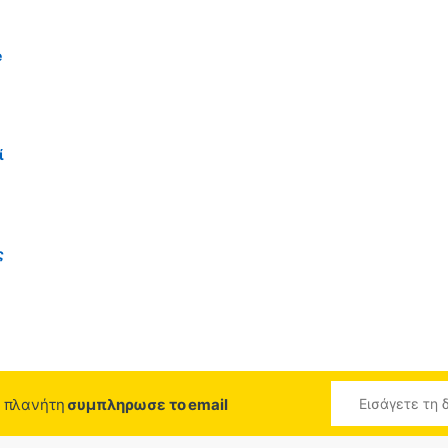
e
ί
ς
ο πλανήτη
συμπληρωσε το email