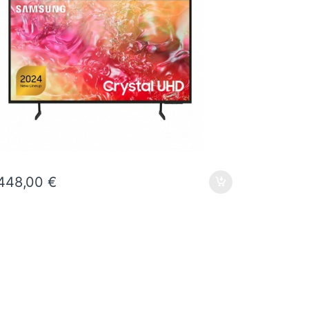
448,00
€