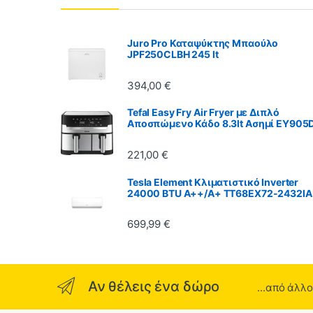
Juro Pro Καταψύκτης Μπαούλο
JPF250CLBH 245 lt
394,00
€
Tefal Easy Fry Air Fryer με Διπλό
Αποσπώμενο Κάδο 8.3lt Ασημί EY905
221,00
€
Tesla Element Κλιματιστικό Inverter
24000 BTU A++/A+ TT68EX72-2432IA
699,99
€
Αν θέλεις ένα δώρο
...από άλλ