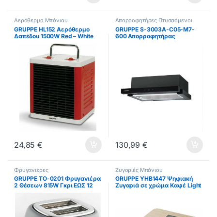
Αερόθερμο Μπάνιου
Απορροφητήρες Πτυσσόμενοι
GRUPPE HL152 Αερόθερμο
GRUPPE S-3003A-C05-M7-
Δαπέδου 1500W Red – White
600 Απορροφητήρας
ΕΩΣ 12 ΔΟΣΕΙΣ
Συρόμενος Μαύρος ΕΩΣ 12
ΔΟΣΕΙΣ
24,85
€
130,99
€
Φρυγανιέρες
Ζυγαριές Μπάνιου
GRUPPE TO-0201 Φρυγανιέρα
GRUPPE YHB1447 Ψηφιακή
2 Θέσεων 815W Γκρι ΕΩΣ 12
Ζυγαριά σε χρώμα Καφέ Light
ΔΟΣΕΙΣ
Wood