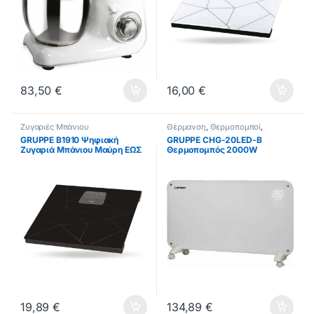
83,50
€
16,00
€
Ζυγαριές Μπάνιου
Θέρμανση
,
Θερμοπομποί
,
Κλιματιστικά Θέρμανση
GRUPPE B1910 Ψηφιακή
GRUPPE CHG-20LED-B
Ζυγαριά Μπάνιου Μαύρη ΕΩΣ
Θερμοπομπός 2000W
12 ΔΟΣΕΙΣ
Ηλεκτρονικό Θερμοστάτη
45x83cm White ΕΩΣ 12 ΔΟΣΕΙΣ
19,89
€
134,89
€