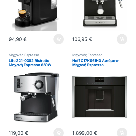
94,90
€
106,95
€
Μηχανές Espresso
Μηχανές Espresso
Life 221-0382 Ristretto
Neff C17KS61H0 Αυτόματη
Μηχανή Espresso 850W
Μηχανή Espresso
Πίεσης 20bar Ασημί ΕΩΣ 12
Εντοιχιζόμενη 1600W Πίεσης
ΔΟΣΕΙΣ
19bar με Μύλο και Wi-Fi ΕΩΣ
12 ΔΟΣΕΙΣ
119,00
€
1.899,00
€