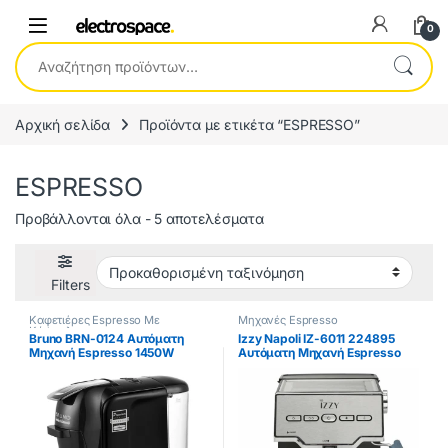
0
Αναζήτηση για:
Αρχική σελίδα
Προϊόντα με ετικέτα “ESPRESSO”
ESPRESSO
Προβάλλονται όλα - 5 αποτελέσματα
Filters
Καφετιέρες Espresso Με
Μηχανές Espresso
Κάψουλες
Bruno BRN-0124 Αυτόματη
Izzy Napoli IZ-6011 224895
Μηχανή Espresso 1450W
Αυτόματη Μηχανή Espresso
Πίεσης 19bar Μαύρη ΕΩΣ 12
1000W Πίεσης 20bar Ασημί
ΔΟΣΕΙΣ
ΕΩΣ 12 ΔΟΣΕΙΣ