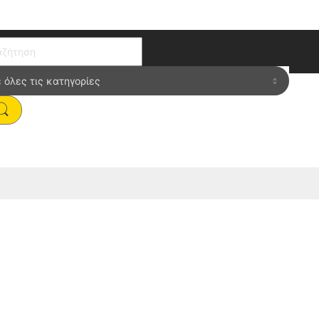
ch for:
60”