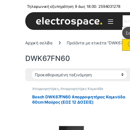
Τηλεφωνική εξυπηρέτηση 9 έως 18:00: 2594031278
Sear
Αρχική σελίδα
Προϊόντα με ετικέτα “DWK67FN
DWK67FN60
Απορροφητήρες
,
Απορροφητήρες Καμινάδα
Bosch DWK67FN60 Απορροφητήρας Καμινάδα
60cm Μαύρος (ΕΩΣ 12 ΔΟΣΕΙΣ)