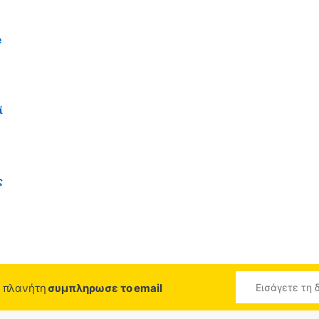
e
ί
ς
ο πλανήτη
συμπληρωσε το email