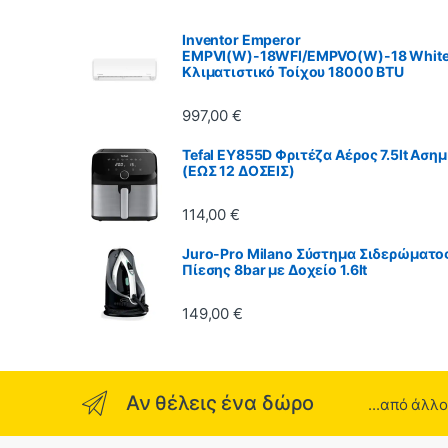
Inventor Emperor
EMPVI(W)-18WFI/EMPVO(W)-18 Whit
Κλιματιστικό Τοίχου 18000 BTU
997,00
€
Tefal EY855D Φριτέζα Αέρος 7.5lt Ασημ
(ΕΩΣ 12 ΔΟΣΕΙΣ)
114,00
€
Juro-Pro Milano Σύστημα Σιδερώματο
Πίεσης 8bar με Δοχείο 1.6lt
149,00
€
Αν θέλεις ένα δώρο
...από άλλ