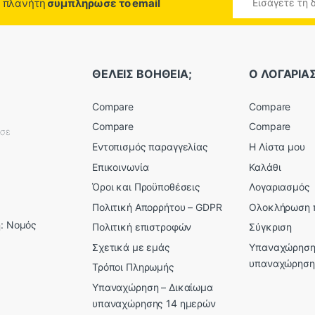
ο πλανήτη
συμπληρωσε το email
ΘΕΛΕΙΣ ΒΟΗΘΕΙΑ;
Ο ΛΟΓΑΡΙ
Compare
Compare
Compare
Compare
εσε
Εντοπισμός παραγγελίας
Η Λίστα μου
Επικοινωνία
Καλάθι
Όροι και Προϋποθέσεις
Λογαριασμός
Πολιτική Απορρήτου – GDPR
Ολοκλήρωση 
: Νομός
Πολιτική επιστροφών
Σύγκριση
Σχετικά με εμάς
Υπαναχώρηση
υπαναχώρηση
Τρόποι Πληρωμής
Υπαναχώρηση – Δικαίωμα
υπαναχώρησης 14 ημερών