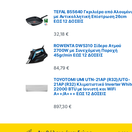
TEFAL B55640 Γκριλιέρα από Αλουμίν
με Αντικολλητική Επίστρωση 26cm
ΕΩΣ 12 ΔΟΣΕΙΣ
32,18
€
ROWENTA DW5310 Σίδερο Ατμού
2700W με Συνεχόμενη Παροχή
45gr/min ΕΩΣ 12 ΔΟΣΕΙΣ
84,79
€
TOYOTOMI UMI UTN-21AP (R32)/UTG-
21AP (R32) Κλιματιστικό Inverter Whit
22000 BTU με Ιονιστή και WiFi
A++/A+++ ΕΩΣ 12 ΔΟΣΕΙΣ
897,30
€