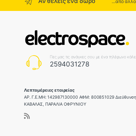
Αν θέλεις ένα δώρο
...από άλλ
Πες μας τις ανάγκες σου με ένα τηλέφωνο κάλ
2594031278
Λεπτομέρειες εταιρείας
ΑΡ. Γ.Ε.ΜΗ: 142987130000 ΑΦΜ: 800851029 Διεύθυνση
ΚΑΒΑΛΑΣ, ΠΑΡΑΛΙΑ ΟΦΡΥΝΙΟΥ