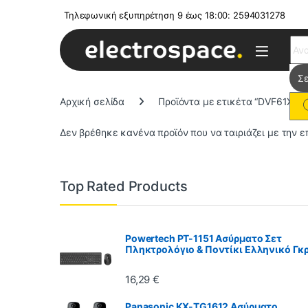
Τηλεφωνική εξυπηρέτηση 9 έως 18:00: 2594031278
Sear
Αρχική σελίδα
Προϊόντα με ετικέτα “DVF61X01”
Δεν βρέθηκε κανένα προϊόν που να ταιριάζει με την ε
Top Rated Products
Powertech PT-1151 Ασύρματο Σετ
Πληκτρολόγιο & Ποντίκι Ελληνικό Γκρ
16,29
€
Panasonic KX-TG1612 Ασύρματο