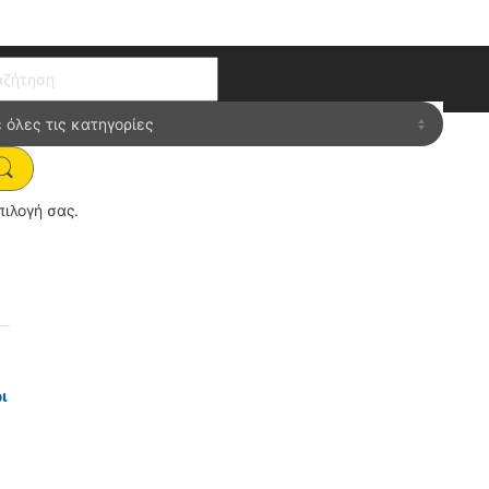
ch for:
πιλογή σας.
ι