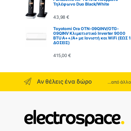
Τηλέφωνο Duo Black/White
43,98
€
Toyotomi Ora OTN-09QINV/OTG-
09QINV Κλιματιστικό Inverter 9000
BTU A++/A+ με Ιονιστή και WiFi (ΕΩΣ 
ΔΟΣΕΙΣ)
415,00
€
Αν θέλεις ένα δώρο
...από άλλ