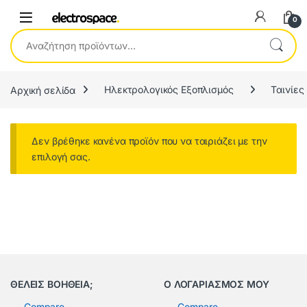
0
Αναζήτηση για:
Αρχική σελίδα
Ηλεκτρολογικός Εξοπλισμός
Ταινίες
Δεν βρέθηκε κανένα προϊόν που να ταιριάζει με την
επιλογή σας.
ΘΕΛΕΙΣ ΒΟΗΘΕΙΑ;
Ο ΛΟΓΑΡΙΑΣΜΟΣ ΜΟΥ
Compare
Compare