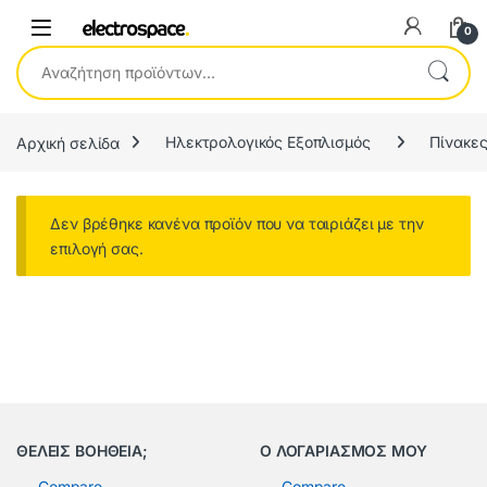
0
Αναζήτηση για:
Αρχική σελίδα
Ηλεκτρολογικός Εξοπλισμός
Πίνακες
Δεν βρέθηκε κανένα προϊόν που να ταιριάζει με την
επιλογή σας.
ΘΕΛΕΙΣ ΒΟΗΘΕΙΑ;
Ο ΛΟΓΑΡΙΑΣΜΟΣ ΜΟΥ
Compare
Compare